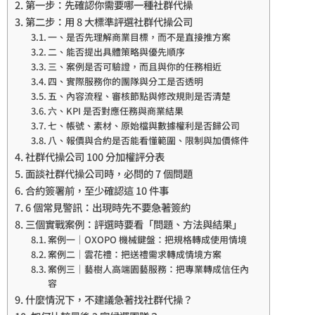
第一步：先確認你需要哪一種社群代操
第二步：用 8 大標準評選社群代操公司
一、是否先理解商業目標，而不是直接推方案
二、能否提出具體策略與優先順序
三、案例是否可驗證，而且與你的任務相近
四、實際服務你的團隊與分工是否透明
五、內容流程、審核節點與修改規則是否清楚
六、KPI 是否對應任務與商業結果
七、帳號、素材、原始檔與數據權利是否歸公司
八、報價與合約是否能看懂範圍、限制與加價條件
社群代操公司 100 分加權評分表
面談社群代操公司時，必問的 7 個問題
合約簽署前，至少確認這 10 件事
6 個常見警訊：出現時先不要急著簽約
三個實戰案例：評選時要看「問題、方法與結果」
案例一｜OXOPO 機械鍵盤：把規格轉成使用情境
案例二｜雲花禮：把送禮需求轉成情境方案
案例三｜藝樹人高端園藝服務：把專業轉成信任內
容
什麼情況下，不建議急著找社群代操？