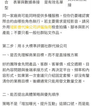
合
表單與數據串接
是有效名單
接
型
同一家廠商可能同時提供多種服務，但你仍要確認實
際合約由哪些角色執行。若主要需求是短影音，請另
外用
短影音代操公司評選指南
檢查拍攝、腳本與影片
產能；不要只看一般社群貼文作品。
第二步：用 8 大標準評選社群代操公司
一、是否先理解商業目標，而不是直接推方案
好的團隊會先問產品、客群、客單價、成交週期、目
前內容問題與後端承接方式，再決定平台、頻率和內
容形式。如果第一次會議只介紹固定套餐，卻沒有釐
清你的業務目標，後續通常只能用發文數量交差。
二、能否提出具體策略與優先順序
策略不是「增加曝光、提升互動」這類口號，而是能