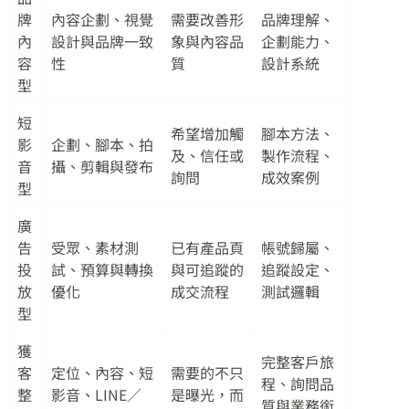
牌
內容企劃、視覺
需要改善形
品牌理解、
內
設計與品牌一致
象與內容品
企劃能力、
容
性
質
設計系統
型
短
希望增加觸
腳本方法、
影
企劃、腳本、拍
及、信任或
製作流程、
音
攝、剪輯與發布
詢問
成效案例
型
廣
告
受眾、素材測
已有產品頁
帳號歸屬、
投
試、預算與轉換
與可追蹤的
追蹤設定、
放
優化
成交流程
測試邏輯
型
獲
完整客戶旅
客
定位、內容、短
需要的不只
程、詢問品
整
影音、LINE／
是曝光，而
質與業務銜