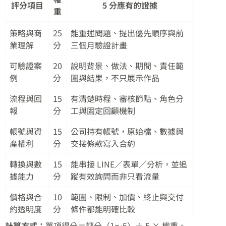
評分項目
5 分應有的證據
重
策略與商
25
能重述問題、提出優先順序與前
業理解
分
三個月驗證計畫
可驗證案
20
說明背景、做法、期間、責任範
例
分
圍與結果，不只展示作品
流程與回
15
有清楚時程、審核節點、角色分
報
分
工與固定回顧機制
帳號與資
15
公司持有帳號，原始檔、數據與
產權利
分
交接條款寫入合約
轉換與數
15
能串接 LINE／表單／分析，並追
據能力
分
蹤有效詢問而非只看流量
價格與合
10
範圍、限制、加價、終止與交付
約透明度
分
條件都能明確比較
計算方式：
單項得分＝評分（1～5）÷ 5 × 權重。