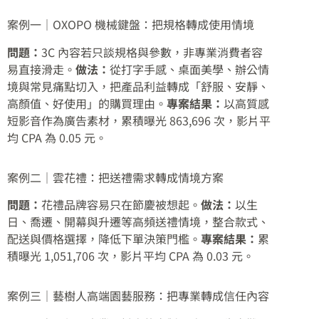
案例一｜OXOPO 機械鍵盤：把規格轉成使用情境
問題：
3C 內容若只談規格與參數，非專業消費者容
易直接滑走。
做法：
從打字手感、桌面美學、辦公情
境與常見痛點切入，把產品利益轉成「舒服、安靜、
高顏值、好使用」的購買理由。
專案結果：
以高質感
短影音作為廣告素材，累積曝光 863,696 次，影片平
均 CPA 為 0.05 元。
案例二｜雲花禮：把送禮需求轉成情境方案
問題：
花禮品牌容易只在節慶被想起。
做法：
以生
日、喬遷、開幕與升遷等高頻送禮情境，整合款式、
配送與價格選擇，降低下單決策門檻。
專案結果：
累
積曝光 1,051,706 次，影片平均 CPA 為 0.03 元。
案例三｜藝樹人高端園藝服務：把專業轉成信任內容