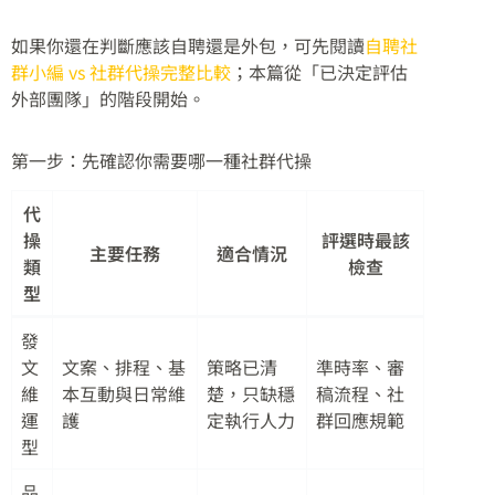
如果你還在判斷應該自聘還是外包，可先閱讀
自聘社
群小編 vs 社群代操完整比較
；本篇從「已決定評估
外部團隊」的階段開始。
第一步：先確認你需要哪一種社群代操
代
操
評選時最該
主要任務
適合情況
類
檢查
型
發
文
文案、排程、基
策略已清
準時率、審
維
本互動與日常維
楚，只缺穩
稿流程、社
運
護
定執行人力
群回應規範
型
品