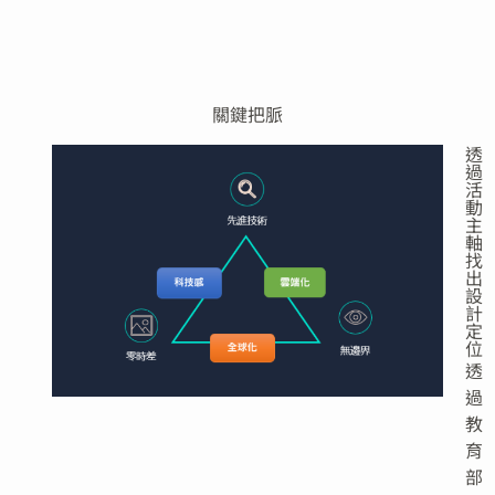
關鍵把脈
透
過
活
動
主
軸
找
出
設
計
定
位
透
過
教
育
部