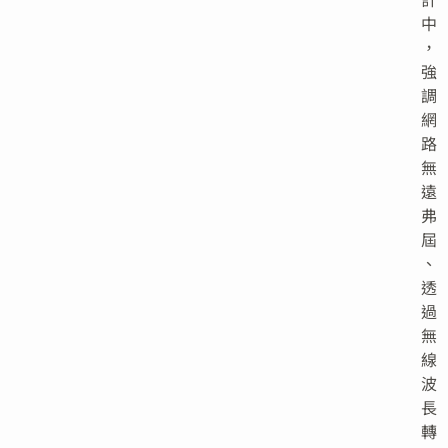
中
，
強
調
網
路
無
遠
弗
屆
、
透
過
無
線
波
長
轉