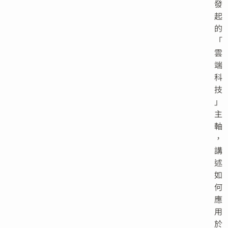
發
起
的
「
雲
端
科
技
」
主
軸
，
講
述
如
何
應
用
於