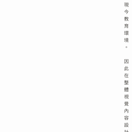
現
今
教
育
環
境
。
因
此
在
整
體
視
覺
內
容
設
計